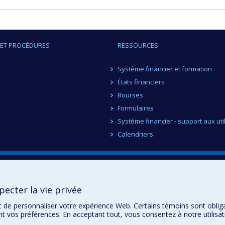
 ET PROCÉDURES
RESSOURCES
Système financier et formation
États financiers
Bourses
Formulaires
Système financier - support aux uti
Calendriers
ecter la vie privée
t de personnaliser votre expérience Web. Certains témoins sont oblig
ent vos préférences. En acceptant tout, vous consentez à notre utili