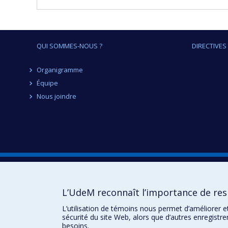
QUI SOMMES-NOUS ?
DIRECTIVES
Organigramme
Équipe
Nous joindre
Direction des finances
7077, avenue du Parc
L’UdeM reconnaît l’importance de resp
Montréal QC
H3N 1X7
L’utilisation de témoins nous permet d’améliorer e
sécurité du site Web, alors que d’autres enregistr
besoins.