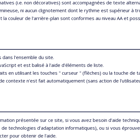
atives (i.e. non décoratives) sont accompagnées de texte alterna
lumineuse, ni aucun clignotement dont le rythme est supérieur à tro
t la couleur de l'arrière-plan sont conformes au niveau AA et pos
 dans l'ensemble du site.
vaScript et est balisé à l'aide d'éléments de liste.
s en utilisant les touches " curseur " (flèches) ou la touche de ta
 contexte n'est fait automatiquement (sans action de l'utilisateu
rmation présentée sur ce site, si vous avez besoin d'aide techniq
de technologies d'adaptation informatiques), ou si vous éprouvez 
ter pour obtenir de l'aide.