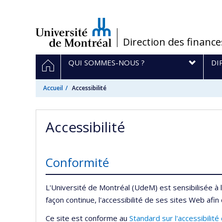
Passer
au
contenu
/
Direction des finance
Navigation
ACCUEIL
QUI SOMMES-NOUS ?
DI
principale
Accueil
Accessibilité
Accessibilité
Conformité
L'Université de Montréal (UdeM) est sensibilisée à 
façon continue, l'accessibilité de ses sites Web afin
Ce site est conforme au
Standard sur l'accessibili