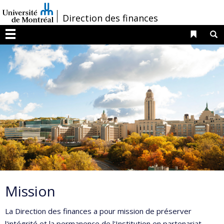
Passer
/
Direction des finances
au
contenu
Liens 
R
Menu
Mission
La Direction des finances a pour mission de préserver
l'intégrité et la permanence de l'Institution en partenariat