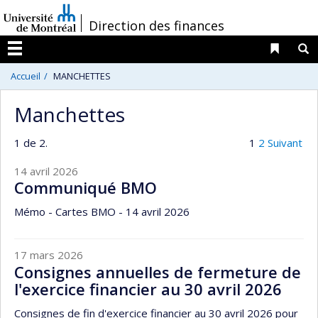
Passer
/
Direction des finances
au
contenu
Liens 
R
Menu
Accueil
MANCHETTES
Manchettes
1 de 2.
1
2
Suivant
14 avril 2026
Communiqué BMO
Mémo - Cartes BMO - 14 avril 2026
17 mars 2026
Consignes annuelles de fermeture de
l'exercice financier au 30 avril 2026
Consignes de fin d'exercice financier au 30 avril 2026 pour